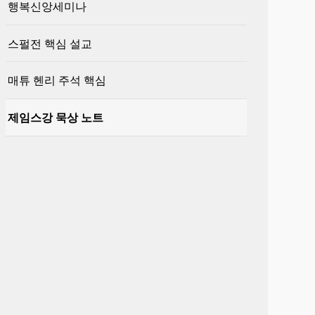
행복신앙세미나
스펄전 핵심 설교
매튜 헨리 주석 핵심
제임스강 묵상 노트