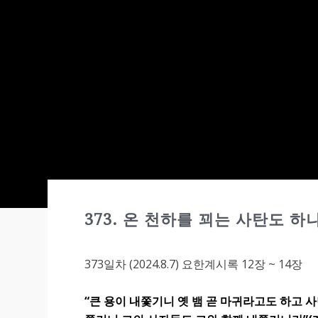
373. 온 천하를 꾀는 사탄도 하
373일차 (2024.8.7) 요한계시록 12장 ~ 14장
“
큰 용이 내쫓기니 옛 뱀 곧 마귀라고도 하고 