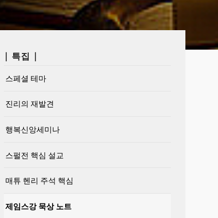
| 특집 |
스페셜 테마
진리의 재발견
행복신앙세미나
스펄전 핵심 설교
매튜 헨리 주석 핵심
제임스강 묵상 노트