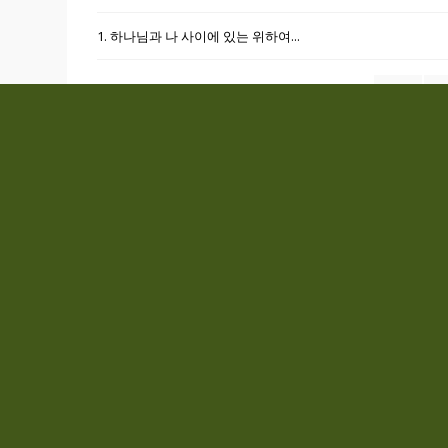
1. 하나님과 나 사이에 있는 위하여...
처음
«
BLESSING OF GOD
한국 상담소
Rev. James Kang
서울: 영등포로 3
89 Holyrood Rd, UK
메타노이아선교
admin@bog.or.kr
분당: 미금일로 9
Kakao : bythegrace
예수제자선교회