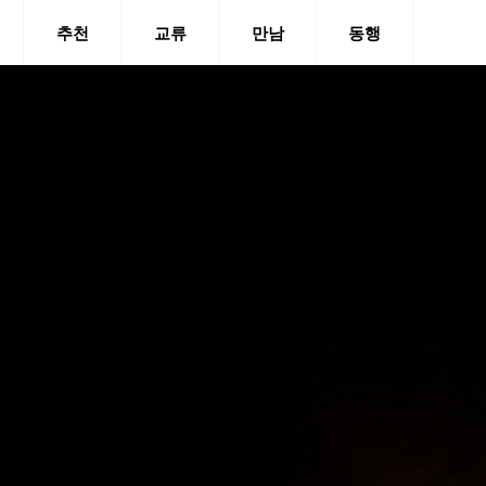
추천
교류
만남
동행